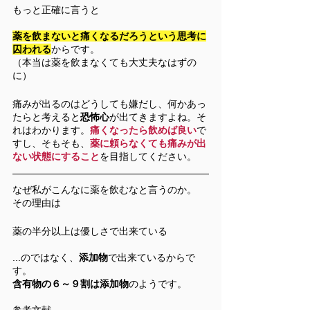
もっと正確に言うと
薬を飲まないと痛くなるだろうという思考に
囚われる
からです。
（本当は薬を飲まなくても大丈夫なはずの
に）
痛みが出るのはどうしても嫌だし、何かあっ
たらと考えると
恐怖心
が出てきますよね。そ
れはわかります。
痛くなったら飲めば良い
で
すし、そもそも、
薬に頼らなくても痛みが出
ない状態にすること
を目指してください。
なぜ私がこんなに薬を飲むなと言うのか。
その理由は
薬の半分以上は優しさで出来ている
...のではなく、
添加物
で出来ているからで
す。
含有物の６～９割は添加物
のようです。
参考文献　