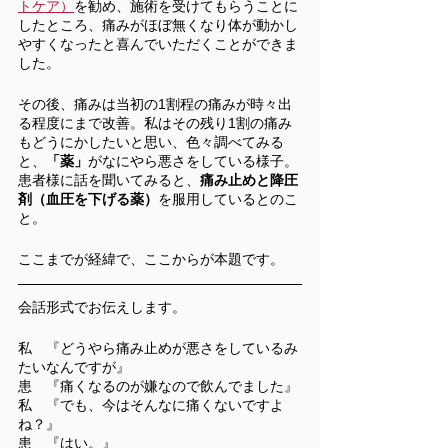
トケア）
を勧め、施術を受けてもらうことに
したところ、痛みがほぼ無くなり体が動かし
やすくなったと喜んでいただくことができま
した。
その後、痛みは当初の1割程の痛みが時々出
る程度にまで改善。私はその残り1割の痛み
もどうにかしたいと思い、色々調べてみる
と、
「薬」
がなにやら悪さをしている様子。
患者様に話を聞いてみると、
痛み止めと降圧
剤（血圧を下げる薬）
を服用しているとのこ
と。
ここまでが経緯で、ここからが本題です。
会話形式でお伝えします。
私　『どうやら痛み止めが悪さをしているみ
たいなんですが』
患　『痛くなるのが嫌なので飲んでました』
私　『でも、今はそんなに痛くないですよ
ね？』
患　『はい。』