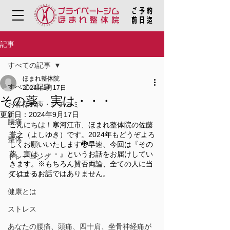
ご予約
​前日迄
記事
すべての記事
ほまれ整体院
すべての記事
2024年1月17日
その薬、実は・・・
お客様の声・クチコミ
更新日：
2024年9月17日
腰痛
こんにちは！寒河江市、ほまれ整体院の佐藤
誉之（よしゆき）です。2024年もどうぞよろ
整体
しくお願いいたします🐉早速、今回は『その
薬、実は・・・』というお話をお届けしてい
トレーニング
きます。※もちろん賛否両論、全ての人に当
てはまるお話ではありません。
ダイエット
健康とは
ストレス
あなたの腰痛、頭痛、四十肩、坐骨神経痛が