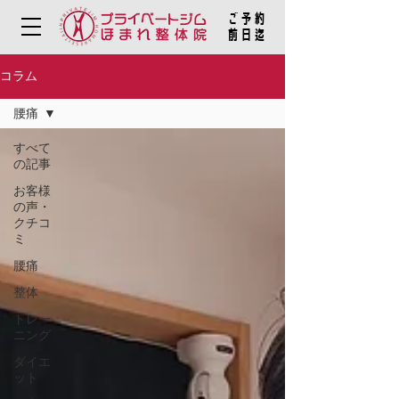
ご予約
​前日迄
コラム
腰痛
すべて
の記事
お客様
の声・
クチコ
ミ
腰痛
整体
トレー
ニング
ダイエ
ット