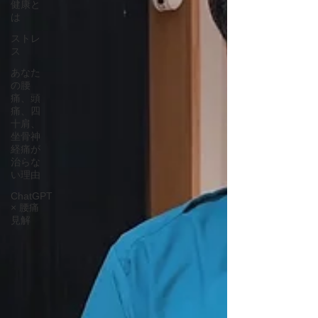
健康と
は
ストレ
ス
あなた
の腰
痛、頭
痛、四
十肩、
坐骨神
経痛が
治らな
い理由
ChatGPT
× 腰痛
見解